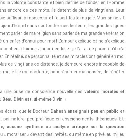
dans la volonté constante et bien définie de fonder en l’Homme
ens encore de ces mots, ils datent de plus de vingt ans. Leur
e suffisait à mon cœur et faisait toute ma joie. Mais on ne vit
ujourd’hui, et sans confondre mes lecteurs, les grandes lignes
ent parler de ma religion sans parler de ma grande vénération
té un enfer d’ennui pour moi ! L’amour explique et ne s’explique
onheur d’aimer. J’ai cru en lui et je l’ai aimé parce qu’il m’a
mer. En réalité, sa personnalité et ses miracles ont généré en moi
 plus de vingt ans de distance, je demeure encore incapable de
orme, et je me contente, pour résumer ma pensée, de répéter
 à une prise de conscience nouvelle des
valeurs morales et
u Beau Divin est lui-même Divin
. »
s écrits, que le Docteur
Dahesh enseignait peu en public
et
x et par nature, peu prolifique en enseignements théoriques. Et,
de, aucune synthèse ou analyse critique sur la question
 ou « moraliser » devant des invités, ou même en privé, au milieu