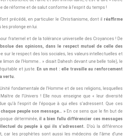
ie de réforme et de salut conforme à l’esprit du temps !
ont précédé, en particulier le Christianisme, dont il
réaffirme
s les prolonge en lui.
amour fraternel et de la tolérance universelle des Croyances ! De
absolue des opinions, dans le respect mutuel de celle des
 sur le respect des lois sociales, les valeurs intellectuelles et
le limon de l’Homme… » disait Dahesh devant une belle toile), le
 équitable et juste.
En un mot : elle travaille au renforcement
a vertu.
l’Unité fondamentale de l’Homme et de ses religions, lesquelles
aître de l’Univers ! Elle nous enseigne que « leur diversité
ue qu’à l’esprit de l’époque à qui elles s’adressent. Que ces
 chaque peuple son message… »
En ce sens que le fin but de
e époque déterminée,
il a bien fallu différencier ces messages
lectuel du peuple à qui ils s’adressent.
D’où la différence
ut, car les prophètes sont aussi les médecins de l’âme d’une