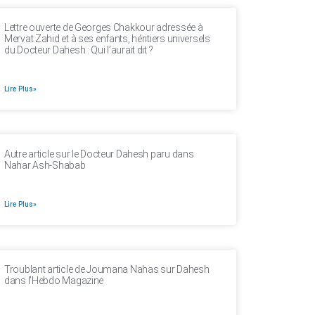
Lettre ouverte de Georges Chakkour adressée à
Mervat Zahid et à ses enfants, héritiers universels
du Docteur Dahesh : Qui l’aurait dit ?
Lire Plus»
Autre article sur le Docteur Dahesh paru dans
Nahar Ash-Shabab
Lire Plus»
Troublant article de Joumana Nahas sur Dahesh
dans l’Hebdo Magazine