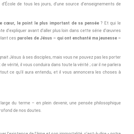
eu d’École de tous les jours, d’une source d’enseignements de
le cœur, le point le plus important de sa pensée
? Et qui le
te d’expliquer avant d’aller plus loin dans cette série d’œuvres
elant ces
paroles de Jésus – qui ont enchanté ma jeunesse –
gnait Jésus à ses disciples, mais vous ne pouvez pas les porter
e vérité, il vous conduira dans toute la vérité ; car il ne parlera
 tout ce qu’il aura entendu, et il vous annoncera les choses à
large du terme – en plein devenir, une pensée philosophique
profond de nos doutes.
ver l’existence de l’âme et son immortalité, c’est-à-dire « notre