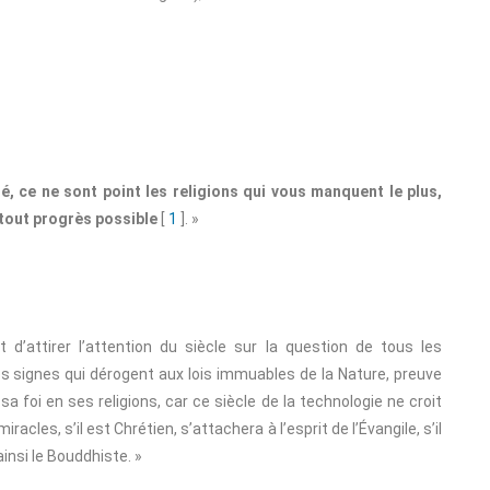
é, ce ne sont point les religions qui vous manquent le plus,
 tout progrès possible
[
1
]. »
 d’attirer l’attention du siècle sur la question de tous les
es signes qui dérogent aux lois immuables de la Nature, preuve
sa foi en ses religions, car ce siècle de la technologie ne croit
acles, s’il est Chrétien, s’attachera à l’esprit de l’Évangile, s’il
ainsi le Bouddhiste. »