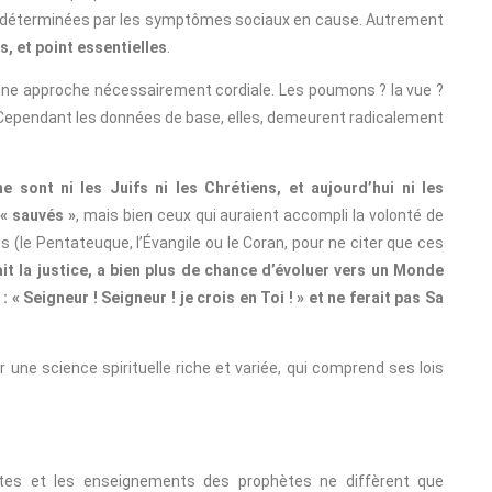
re, déterminées par les symptômes sociaux en cause. Autrement
, et point essentielles
.
 une approche nécessairement cordiale. Les poumons ? la vue ?
 ! Cependant les données de base, elles, demeurent radicalement
ne sont ni les Juifs ni les Chrétiens, et aujourd’hui ni les
« sauvés »
, mais bien ceux qui auraient accompli la volonté de
s (le Pentateuque, l’Évangile ou le Coran, pour ne citer que ces
ait la justice, a bien plus de chance d’évoluer vers un Monde
 « Seigneur ! Seigneur ! je crois en Toi ! » et ne ferait pas Sa
une science spirituelle riche et variée, qui comprend ses lois
ptes et les enseignements des prophètes ne diffèrent que