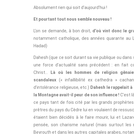
Absolument rien qui soit d’aujourd’hui !
Et pourtant tout nous semble nouveau !
L’on se demande, à bon droit,
d’où vint donc le gr
notamment catholique, des années quarante au Li
Hadad)
Dahesh (que ce soit durant sa vie publique ou dans s
une force d’actualité sans précédent : en fait 
Christ…
Là où les hommes de religion gênaien
scandaleux
(« infaillibilité ex cathedra » cach
d’intolérance religieuse, etc.)
Dahesh le rappelait à
la Montagne avait-il peur de son influence !
C’est l
ce pays tant de fois cité par les grands prophète
prêtres du pays du Cèdre lui en voulaient de ressusc
étaient bien décidés à le faire mourir, lui et La
pensée, son charisme naturel (mais surtout le
Beyrouth et dans les autres capitales arabes, notam