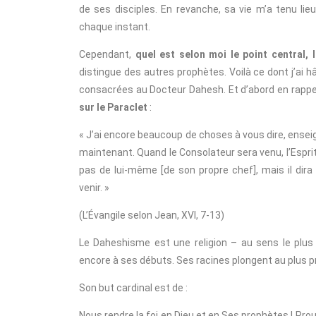
de ses disciples. En revanche, sa vie m’a tenu li
chaque instant.
Cependant,
quel est selon moi le point central, 
distingue des autres prophètes. Voilà ce dont j’ai hâ
consacrées au Docteur Dahesh. Et d’abord en rapp
sur le Paraclet
:
« J’ai encore beaucoup de choses à vous dire, ensei
maintenant. Quand le Consolateur sera venu, l’Esprit d
pas de lui-même [de son propre chef], mais il dira
venir. »
(L’Évangile selon Jean, XVI, 7-13)
Le Daheshisme est une religion – au sens le plus 
encore à ses débuts. Ses racines plongent au plus 
Son but cardinal est de :
Nous rendre la foi en Dieu et en Ses prophètes ! Prou