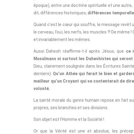
époque), entre une doctrine spirituelle et une aut
dit, différences historiques,
différences temporelles
Quand c’est le cœur qui souffre, le message revêt
le cerveau, l’ouï, les nerfs, les muscles ?! De même
et invariablement les mêmes.
Aussi Dahesh réaffirme-t-il après Jésus, que
ce 
Musulmans ni surtout les Daheshistes qui seront 
Dieu, clairement soulignée dans les Écritures Sainte
derniers).
Qu’un Athée qui ferait le bien et garder
meilleur qu’un Croyant qui se contenterait de dire :
volonté.
La santé morale du genre humain repose en fait sur 
propres, ses branches et ses divisions.
Son objet est l’Homme et la Société !
Or que la Vérité est une et absolue, les préce