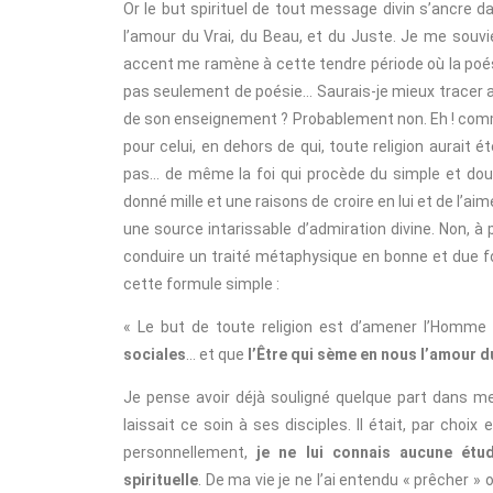
Or le but spirituel de tout message divin s’ancre 
l’amour du Vrai, du Beau, et du Juste. Je me souvi
accent me ramène à cette tendre période où la poési
pas seulement de poésie… Saurais-je mieux tracer a
de son enseignement ? Probablement non. Eh ! comm
pour celui, en dehors de qui, toute religion aurait é
pas… de même la foi qui procède du simple et doux b
donné mille et une raisons de croire en lui et de l’ai
une source intarissable d’admiration divine. Non, à
conduire un traité métaphysique en bonne et due f
cette formule simple :
« Le but de toute religion est d’amener l’Homme
sociales
… et que
l’Être qui sème en nous l’amour d
Je pense avoir déjà souligné quelque part dans me
laissait ce soin à ses disciples. Il était, par choi
personnellement,
je ne lui connais aucune étu
spirituelle
. De ma vie je ne l’ai entendu « prêcher »