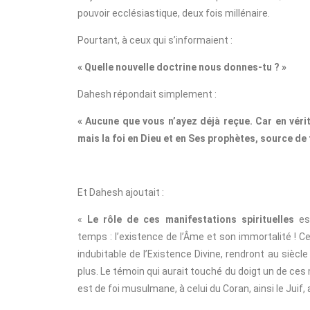
pouvoir ecclésiastique, deux fois millénaire.
Pourtant, à ceux qui s’informaient :
« Quelle nouvelle doctrine nous donnes-tu ? »
Dahesh répondait simplement :
« Aucune que vous n’ayez déjà reçue. Car en vérit
mais la foi en Dieu et en Ses prophètes, source de
Et Dahesh ajoutait :
«
Le rôle de ces manifestations spirituelles
est
temps : l’existence de l’Âme et son immortalité ! C
indubitable de l’Existence Divine, rendront au siècle 
plus. Le témoin qui aurait touché du doigt un de ces mir
est de foi musulmane, à celui du Coran, ainsi le Juif, 