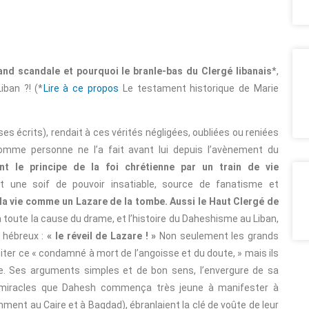
and scandale et pourquoi le branle-bas du Clergé libanais
*,
ban ?! (*
Lire à ce propos
Le testament historique de Marie
es écrits), rendait à ces vérités négligées, oubliées ou reniées
comme personne ne l’a fait avant lui depuis l’avènement du
t le principe de la foi chrétienne par un train de vie
ant une soif de pouvoir insatiable, source de fanatisme et
 la vie comme un Lazare de la tombe. Aussi le Haut Clergé de
à toute la cause du drame, et l’histoire du Daheshisme au Liban,
s hébreux :
« le réveil de Lazare ! »
Non seulement les grands
iter ce « condamné à mort de l’angoisse et du doute, » mais ils
zare. Ses arguments simples et de bon sens, l’envergure de sa
s miracles que Dahesh commença très jeune à manifester à
ment au Caire et à Bagdad), ébranlaient la clé de voûte de leur