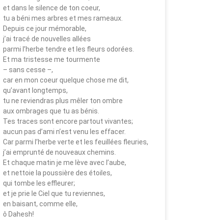
et dans le silence de ton coeur,
tu a béni mes arbres et mes rameaux.
Depuis ce jour mémorable,
j’ai tracé de nouvelles allées
parmi l’herbe tendre et les fleurs odorées.
Et ma tristesse me tourmente
– sans cesse –,
car en mon coeur quelque chose me dit,
qu’avant longtemps,
tu ne reviendras plus mêler ton ombre
aux ombrages que tu as bénis.
Tes traces sont encore partout vivantes;
aucun pas d’ami n’est venu les effacer.
Car parmi l’herbe verte et les feuillées fleuries,
j’ai emprunté de nouveaux chemins.
Et chaque matin je me lève avec l’aube,
et nettoie la poussière des étoiles,
qui tombe les effleurer;
et je prie le Ciel que tu reviennes,
en baisant, comme elle,
ô Dahesh!