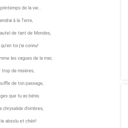
 printemps de la vie…
endrai à la Terre,
, autel de tant de Mondes,
 qu’en toi j’ai connu!
omme les vagues de la mer,
 trop de misères;
ouffle de ton passage,
vages que tu as bénis.
a chrysalide d’ombres,
le absolu et chéri!