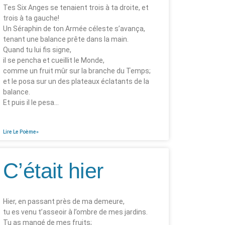
Tes Six Anges se tenaient trois à ta droite, et
trois à ta gauche!
Un Séraphin de ton Armée céleste s’avança,
tenant une balance prête dans la main.
Quand tu lui fis signe,
il se pencha et cueillit le Monde,
comme un fruit mûr sur la branche du Temps;
et le posa sur un des plateaux éclatants de la
balance.
Et puis il le pesa…
Lire Le Poème»
C’était hier
Hier, en passant près de ma demeure,
tu es venu t’asseoir à l’ombre de mes jardins.
Tu as mangé de mes fruits;