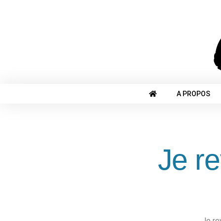
A PROPOS
Je re
Je re