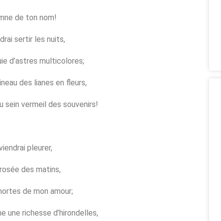
ymne de ton nom!
rai sertir les nuits,
e d’astres multicolores;
ineau des lianes en fleurs,
au sein vermeil des souvenirs!
viendrai pleurer,
 rosée des matins,
mortes de mon amour;
e une richesse d’hirondelles,