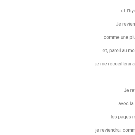
et l’h
Je reviend
comme une plui
et, pareil au mo
je me recueillerai 
Je re
avec la
les pages 
je reviendrai, comm