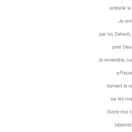
embellir le
Je revi
par toi, Dahesh
prier Dieu
Je reviendrai, c
effacer
humant le s
sur les ri
Ouvre-moi t
tabernac