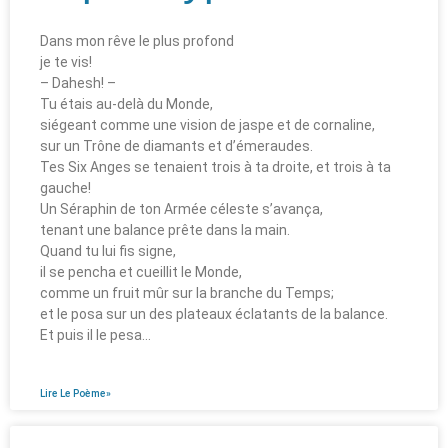
Dans mon rêve le plus profond
je te vis!
– Dahesh! –
Tu étais au-delà du Monde,
siégeant comme une vision de jaspe et de cornaline,
sur un Trône de diamants et d’émeraudes.
Tes Six Anges se tenaient trois à ta droite, et trois à ta
gauche!
Un Séraphin de ton Armée céleste s’avança,
tenant une balance prête dans la main.
Quand tu lui fis signe,
il se pencha et cueillit le Monde,
comme un fruit mûr sur la branche du Temps;
et le posa sur un des plateaux éclatants de la balance.
Et puis il le pesa…
Lire Le Poème»