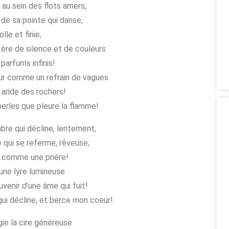
au sein des flots amers,
 de sa pointe qui danse,
lle et finie,
re de silence et de couleurs
 parfums infinis!
r comme un refrain de vagues
 aride des rochers!
perles que pleure la flamme!
bre qui décline, lentement,
 qui se referme, rêveuse;
 comme une prière!
ne lyre lumineuse
uvenir d’une âme qui fuit!
qui décline, et berce mon coeur!
ie la cire généreuse