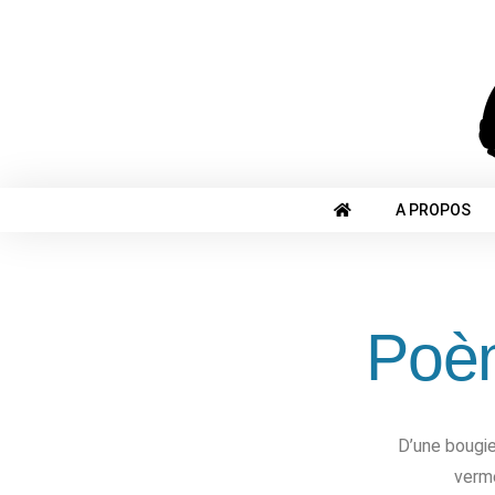
A PROPOS
Poèm
D’une bougie
verme