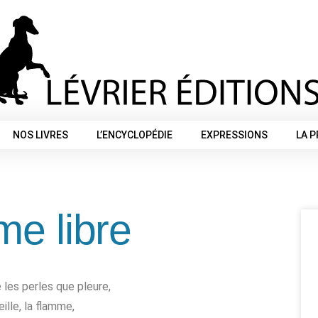
NOS LIVRES
L’ENCYCLOPÉDIE
EXPRESSIONS
LA 
e libre
 les perles que pleure,
ille, la flamme,