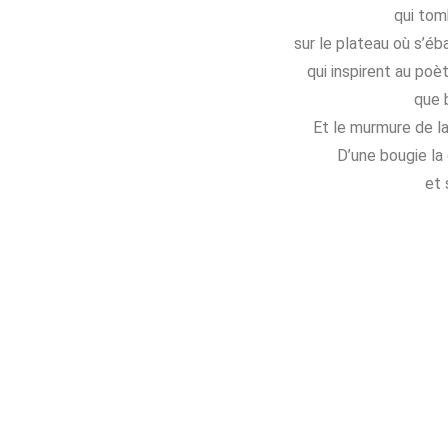
qui tom
sur le plateau où s’éb
qui inspirent au poè
que b
Et le murmure de l
D’une bougie la
et 