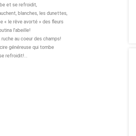
be et se refroidit,
auchent, blanches, les dunettes,
te « le rêve avorté » des fleurs
utina l’abeille!
a ruche au coeur des champs!
 cire généreuse qui tombe
se refroidit!…