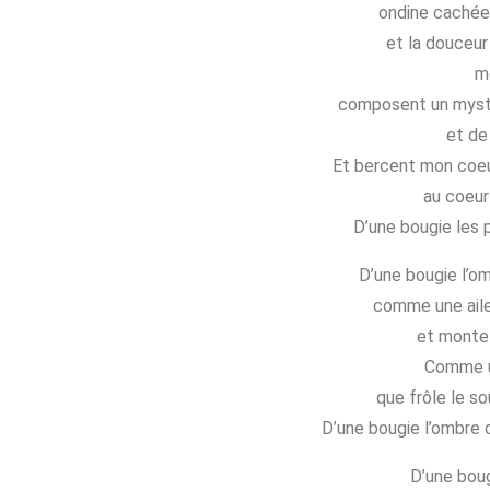
ondine cachée 
et la douceur
mo
composent un mystè
et de
Et bercent mon coeu
au coeur
D’une bougie les 
D’une bougie l’om
comme une aile
et monte
Comme u
que frôle le so
D’une bougie l’ombre 
D’une boug