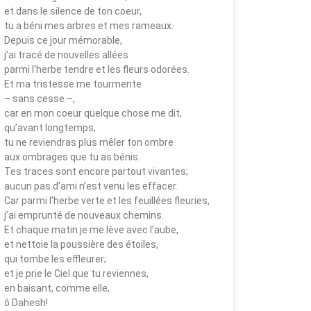
et dans le silence de ton coeur,
tu a béni mes arbres et mes rameaux.
Depuis ce jour mémorable,
j’ai tracé de nouvelles allées
parmi l’herbe tendre et les fleurs odorées.
Et ma tristesse me tourmente
– sans cesse –,
car en mon coeur quelque chose me dit,
qu’avant longtemps,
tu ne reviendras plus mêler ton ombre
aux ombrages que tu as bénis.
Tes traces sont encore partout vivantes;
aucun pas d’ami n’est venu les effacer.
Car parmi l’herbe verte et les feuillées fleuries,
j’ai emprunté de nouveaux chemins.
Et chaque matin je me lève avec l’aube,
et nettoie la poussière des étoiles,
qui tombe les effleurer;
et je prie le Ciel que tu reviennes,
en baisant, comme elle,
ô Dahesh!