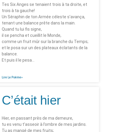
Tes Six Anges se tenaient trois à ta droite, et
trois à ta gauche!
Un Séraphin de ton Armée céleste s’avança,
tenant une balance prête dans la main.
Quand tu lui fis signe,
il se pencha et cueillit le Monde,
comme un fruit mûr sur la branche du Temps;
et le posa sur un des plateaux éclatants de la
balance.
Et puis il le pesa…
Lire Le Poème»
C’était hier
Hier, en passant près de ma demeure,
tu es venu t’asseoir à l’ombre de mes jardins.
Tu as mangé de mes fruits;