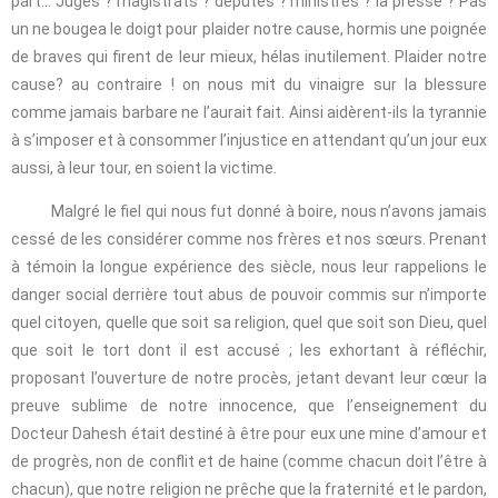
part… Juges ? magistrats ? députés ? ministres ? la presse ? Pas
un ne bougea le doigt pour plaider notre cause, hormis une poignée
de braves qui firent de leur mieux, hélas inutilement. Plaider notre
cause? au contraire ! on nous mit du vinaigre sur la blessure
comme jamais barbare ne l’aurait fait. Ainsi aidèrent-ils la tyrannie
à s’imposer et à consommer l’injustice en attendant qu’un jour eux
aussi, à leur tour, en soient la victime.
Malgré le fiel qui nous fut donné à boire, nous n’avons jamais
cessé de les considérer comme nos frères et nos sœurs. Prenant
à témoin la longue expérience des siècle, nous leur rappelions le
danger social derrière tout abus de pouvoir commis sur n’importe
quel citoyen, quelle que soit sa religion, quel que soit son Dieu, quel
que soit le tort dont il est accusé ; les exhortant à réfléchir,
proposant l’ouverture de notre procès, jetant devant leur cœur la
preuve sublime de notre innocence, que l’enseignement du
Docteur Dahesh était destiné à être pour eux une mine d’amour et
de progrès, non de conflit et de haine (comme chacun doit l’être à
chacun), que notre religion ne prêche que la fraternité et le pardon,