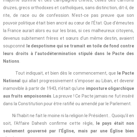
majorité sunnite et des campagnes chiites, celles des cantons
druzes, grecs orthodoxes et catholiques, sans distinction, dit-il, de
rite, de race ou de confession. N’est-ce pas preuve que son
pouvoir politique était bien ancré au cœur de l’État. Que d’émeutes
la France aurait alors eu sur les bras, si ces malheureux citoyens,
devenus subitement frères et sœurs d’un même destin, avaient
soupconné
le despotisme qui se tramait en toile de fond contre
leurs droits à l’autodétermination stipulé dans le Pacte des
Nations
.
Tout indiquait, et bien dès le commencement, que
le Pacte
National
qui allait progressivement s’imposer au Liban, et devenir
inamovible à partir de 1943, n’était qu’une
imposture oligarchique
aux fruits empoisonnés
. La preuve ! Ce Pacte jamais ne fut inséré
dans la Constitution pour être ratifié ou amendé par le Parlement.
Ni l’habit ne fait le moine ni la religion le Président… Quoiqu’il en
soit, l’Affaire Dahesh confirme cette règle,
le pays était non
seulement gouverné par l’Église, mais par une Église bien